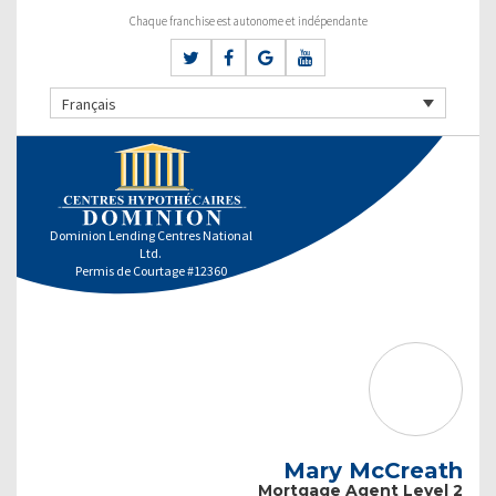
Chaque franchise est autonome et indépendante
Français
Dominion Lending Centres National
Ltd.
Permis de Courtage #12360
Mary McCreath
Mortgage Agent Level 2