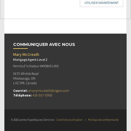
UTILISER MAINTENANT
COMMUNIQUER AVEC NOUS
Mary McCreath
Mortgage Agent Level 2
Permis d’initiateur #MO8001459
5675 Whittle Road
Mississauga, ON
L4Z 3P8, Canada
Courriel:
smarymccreath@rogers.com
Téléphone:
416-557-0956
© 2026 Centres Hypothécaires Dominion
Conditions d’utilisation
|
Politique de confidentialité