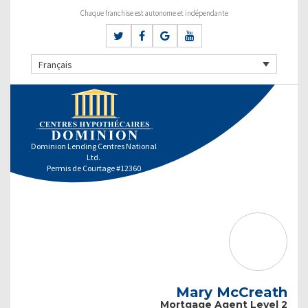
Chaque franchise est autonome et indépendante
Français
Dominion Lending Centres National
Ltd.
Permis de Courtage #12360
Mary McCreath
Mortgage Agent Level 2