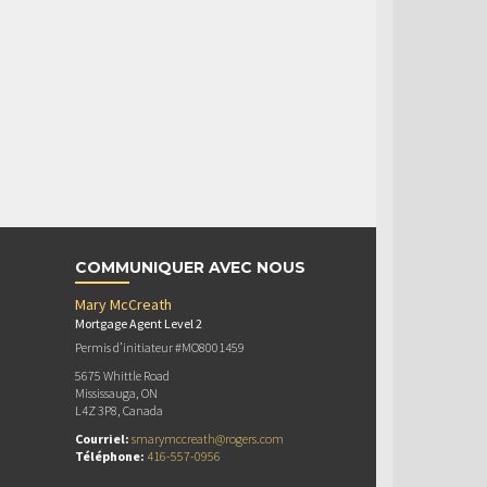
COMMUNIQUER AVEC NOUS
Mary McCreath
Mortgage Agent Level 2
Permis d’initiateur #MO8001459
5675 Whittle Road
Mississauga, ON
L4Z 3P8, Canada
Courriel:
smarymccreath@rogers.com
Téléphone:
416-557-0956