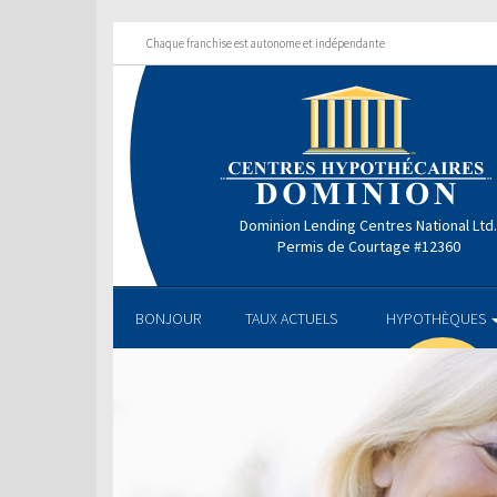
Chaque franchise est autonome et indépendante
Dominion Lending Centres National Ltd
Permis de Courtage #12360
BONJOUR
TAUX ACTUELS
HYPOTHÈQUES