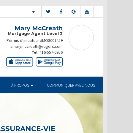
Mary McCreath
Mortgage Agent Level 2
Permis d’initiateur #MO8001459
smarymccreath@rogers.com
Tel:
416-557-0956
À PROPOS
COMMUNIQUER AVEC NOUS
ASSURANCE-VIE