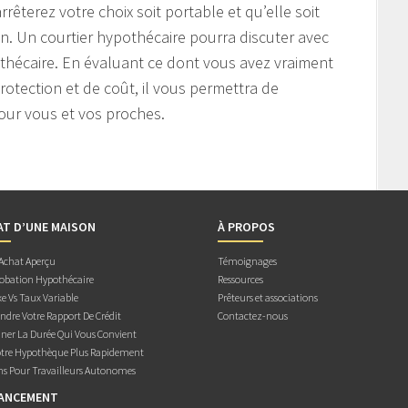
rêterez votre choix soit portable et qu’elle soit
. Un courtier hypothécaire pourra discuter avec
othécaire. En évaluant ce dont vous avez vraiment
rotection et de coût, il vous permettra de
pour vous et vos proches.
AT D’UNE MAISON
À PROPOS
 Achat Aperçu
Témoignages
obation Hypothécaire
Ressources
e Vs Taux Variable
Prêteurs et associations
dre Votre Rapport De Crédit
Contactez-nous
ner La Durée Qui Vous Convient
otre Hypothèque Plus Rapidement
ns Pour Travailleurs Autonomes
NANCEMENT