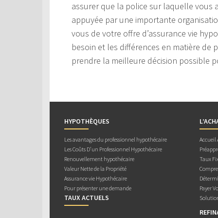
assurer que la police sur laquelle vous ar
appuyée par une importante organisation
vous de votre offre d’assurance vie hyp
besoin et les différences en matière de p
prendre la meilleure décision possible 
HYPOTHÈQUES
L’ACH
Les avantages du professionnel hypothécaire
Accueil
Les Coûts D’un Professionnel Hypothécaire
Préappr
Renouvellement hypothécaire
Taux Fix
Valeur Nette de la Propriété
Compren
Assurance vie Hypothécaire
Détermi
Pour présenter une demande
Payer V
TAUX ACTUELS
Solutio
REFI