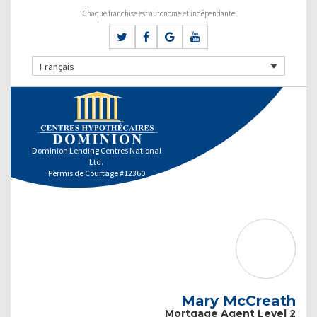
Chaque franchise est autonome et indépendante
Français
Dominion Lending Centres National
Ltd.
Permis de Courtage #12360
Mary McCreath
Mortgage Agent Level 2