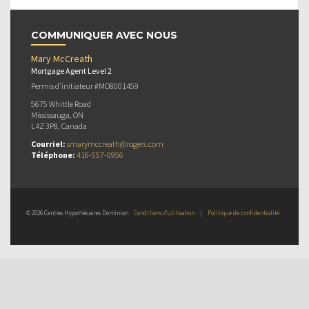
COMMUNIQUER AVEC NOUS
Mary McCreath
Mortgage Agent Level 2
Permis d’initiateur #MO8001459
5675 Whittle Road
Mississauga, ON
L4Z 3P8, Canada
Courriel:
smarymccreath@rogers.com
Téléphone:
416-557-0956
© 2026 Centres Hypothécaires Dominion
Conditions d’utilisation
|
Politique de confidentialité